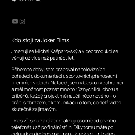
YouTube
Instagram
Kdo stojí za Joker Films
Jmenuji se Michal Kašparovský a videoprodukci se
věnuji už více než patnáct let.
Během té doby jsem pracoval na televizních
pořadech, dokumentech, sportovních přenosech i
firemních videích. Natáčel jsem v Česku i v zahraničí
a měl možnost poznat mnoho různých lidí, oborů a
příběhů. Každý projekt mě naučil něco nového – o
práci s obrazem, o komunikaci i o tom, co dělá video
skutečně zajímavým.
Dnes většinu zakázek realizuji osobně od prvního
telefonátu až po finální střih. Díky tomu máte po
celou dobu jednoho partnera, který rozumí nejen