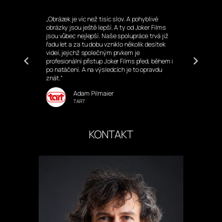
řil
„Obrázek je víc než tisíc slov. A pohyblivé
„S 
obrázky jsou ještě lepší. A ty od Joker Films
nat
ná
jsou vůbec nejlepší. Naše spolupráce trvá již
ško
duše
řadu let a za tu dobu vzniklo několik desítek
Sam
videí, jejichž společným prvkem je
dob
profesionální přístup Joker Films před, během i
své
po natáčení. A na výsledcích je to opravdu
toč
znát.“
dok
Adam Pilmaier
TART
KONTAKT